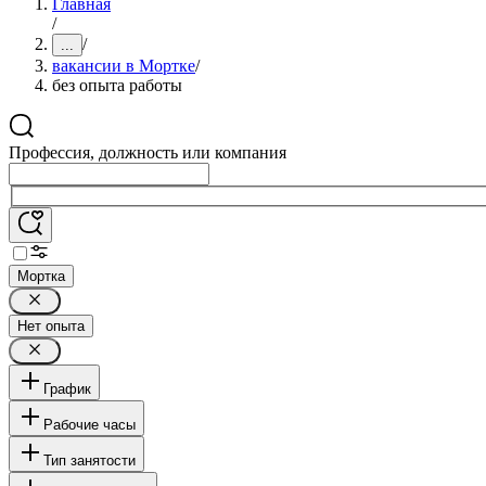
Главная
/
/
...
вакансии в Мортке
/
без опыта работы
Профессия, должность или компания
Мортка
Нет опыта
График
Рабочие часы
Тип занятости