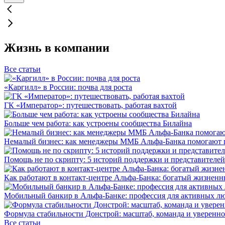
Жизнь в компании
Все статьи
«Каргилл» в России: почва для роста
ГК «Император»: путешествовать, работая вахтой
Больше чем работа: как устроены сообщества Билайна
Немалый бизнес: как менеджеры ММБ Альфа-Банка помогают 
Помощь не по скрипту: 5 историй поддержки и представителей
Как работают в контакт-центре Альфа-Банка: богатый жизненн
Мобильный банкир в Альфа-Банке: профессия для активных л
Формула стабильности Донстрой: масштаб, команда и уверенно
Все статьи