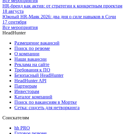
Все мероприятия
HR-бренд как актив: от стратегии к конкретным проектам
18 августа
Южный HR-Маяк 2026: два дня о силе навыков в Сочи
17 сентября
Все мероприятия
HeadHunter
Размещение вакансий
Поиск по резюме
О компании
Наши вакансии
Реклама на сайте
Требования к ПО
Безопасный HeadHunter
HeadHunter API
Партнерам
Инвесторам
Каталог компаний
Поиск по вакансиям в Мортке
Сетка: соцсеть для нетворкинга
Соискателям
hh PRO
Готовое резюме